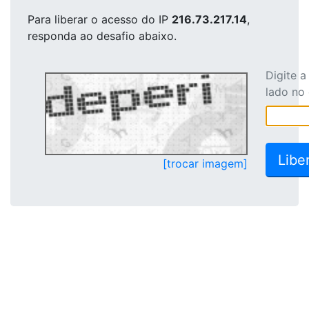
Para liberar o acesso
do IP
216.73.217.14
,
responda ao desafio abaixo.
Digite 
lado no
[trocar imagem]